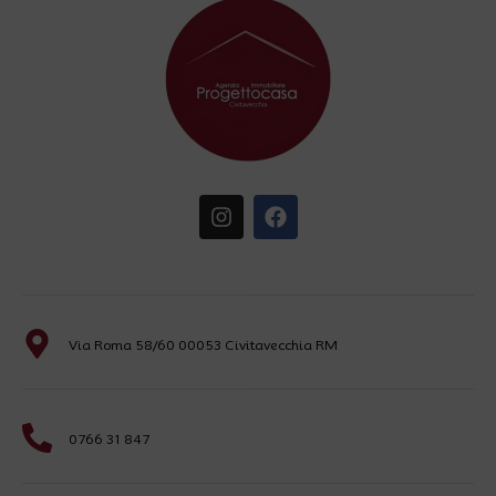
Via Roma 58/60 00053 Civitavecchia RM
0766 31 847