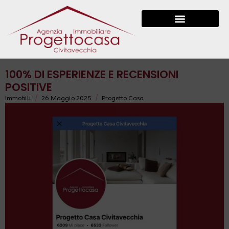
100% DI ESPERIENZE E RECENSIONI
POSITIVE
/
/
Immobili
26 Maggio 2025
Progetto Casa