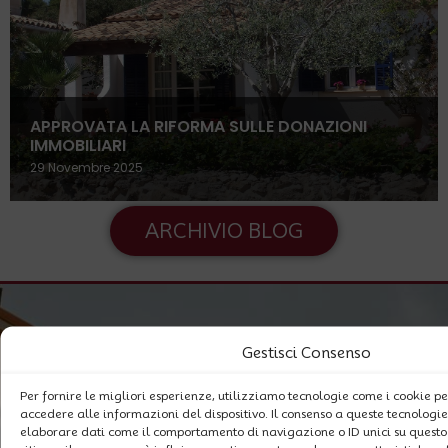
APPROVATA LA RIFORMA SULLE DONAZIONI
IMMOBILIARI
29 Novembre 2025
ARCHIVIO BLOG
Gestisci Consenso
Per fornire le migliori esperienze, utilizziamo tecnologie come i cookie 
accedere alle informazioni del dispositivo. Il consenso a queste tecnologie
elaborare dati come il comportamento di navigazione o ID unici su questo 