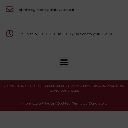
info@progettocasacivitavecchia.it
Lun. - Ven. 9:00 - 13:00 | 16:00 - 19:00 Sabato 9:00 - 12:30
COPYRIGHT 2026 - COPYRIGHT IGROUP SRL UNIPERSONALE P.IVA 11906941007 POWERED BY
LEONARDO NETWORK
Informativa Privacy
|
Cookies
|
Termini e Condizioni