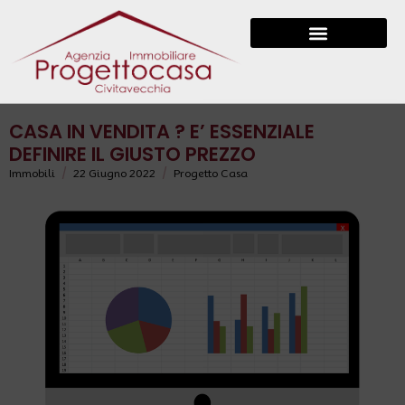
CASA IN VENDITA ? E’ ESSENZIALE
DEFINIRE IL GIUSTO PREZZO
/
/
Immobili
22 Giugno 2022
Progetto Casa