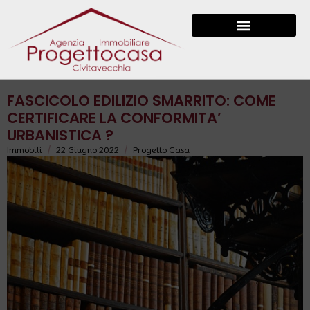
FASCICOLO EDILIZIO SMARRITO: COME
CERTIFICARE LA CONFORMITA’
URBANISTICA ?
/
/
Immobili
22 Giugno 2022
Progetto Casa