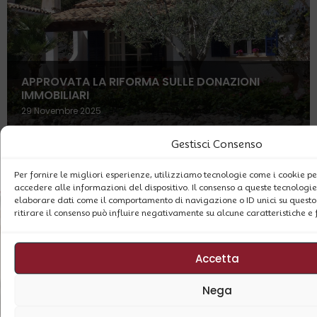
APPROVATA LA RIFORMA SULLE DONAZIONI
IMMOBILIARI
29 Novembre 2025
Gestisci Consenso
ARCHIVIO BLOG
Per fornire le migliori esperienze, utilizziamo tecnologie come i cookie 
accedere alle informazioni del dispositivo. Il consenso a queste tecnologie
elaborare dati come il comportamento di navigazione o ID unici su questo 
ritirare il consenso può influire negativamente su alcune caratteristiche e 
Accetta
Nega