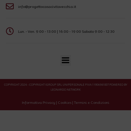
info@progettocasacivitavecchia.it
Lun. - Ven. 9:00 - 13:00 | 16:00 - 19:00 Sabato 9:00 - 12:30
COPYRIGHT 2026 - COPYRIGHT IGROUP SRL UNIPERSONALE P.IVA 11906941007 POWERED BY
LEONARDO NETWORK
Informativa Privacy
|
Cookies
|
Termini e Condizioni