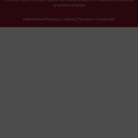
COPYRIGHT 2026 - COPYRIGHT IGROUP SRL UNIPERSONALE P.IVA 11906941007 POWERED BY
LEONARDO NETWORK
Informativa Privacy
|
Cookies
|
Termini e Condizioni