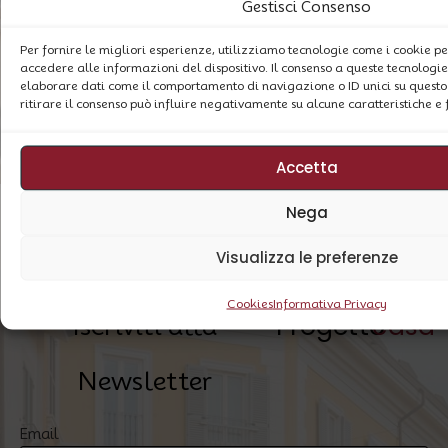
Gestisci Consenso
Per fornire le migliori esperienze, utilizziamo tecnologie come i cookie 
accedere alle informazioni del dispositivo. Il consenso a queste tecnologie
elaborare dati come il comportamento di navigazione o ID unici su questo 
ritirare il consenso può influire negativamente su alcune caratteristiche e 
Accetta
Nega
Vuoi saperne di più?
Visualizza le preferenze
Cookies
Informativa Privacy
Progetto
casa
Iscriviti alla
Newsletter
Email