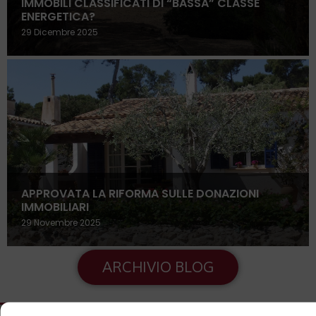
IMMOBILI CLASSIFICATI DI “BASSA” CLASSE
ENERGETICA?
29 Dicembre 2025
APPROVATA LA RIFORMA SULLE DONAZIONI
IMMOBILIARI
29 Novembre 2025
ARCHIVIO BLOG