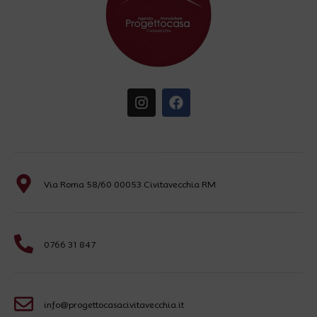
Via Roma 58/60 00053 Civitavecchia RM
0766 31 847
info@progettocasacivitavecchia.it