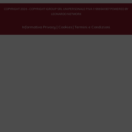
COPYRIGHT 2026 - COPYRIGHT IGROUP SRL UNIPERSONALE P.IVA 11906941007 POWERED BY
LEONARDO NETWORK
Informativa Privacy
|
Cookies
|
Termini e Condizioni