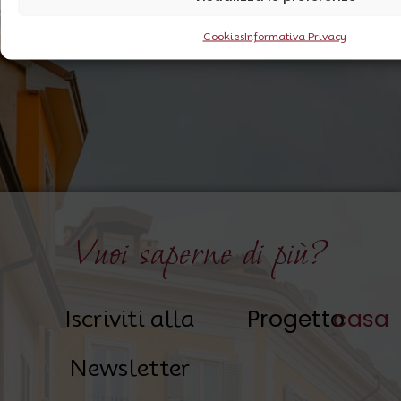
Cookies
Informativa Privacy
Vuoi saperne di più?
Progetto
casa
Iscriviti alla
Newsletter