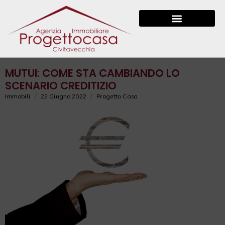
MUTUI: COME STA CAMBIANDO LO
SCENARIO CREDITIZIO
/
/
Immobili
22 Giugno 2022
Progetto Casa