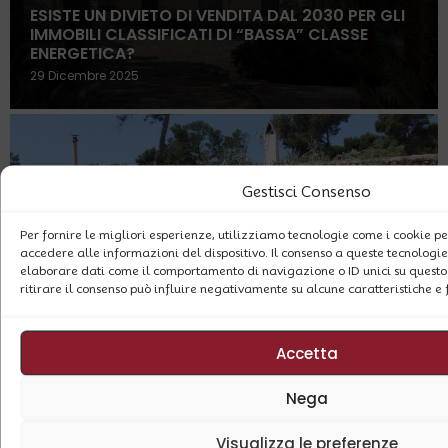
ESISTE UN DIVIETO DI VENDITA DAL 2030 PER GLI
IMMOBILI CLASSIFICATI DI “BASSA” CLASSE
ENERGETICA?
29 Dicembre 2025
Gestisci Consenso
Per fornire le migliori esperienze, utilizziamo tecnologie come i cookie 
accedere alle informazioni del dispositivo. Il consenso a queste tecnologie
elaborare dati come il comportamento di navigazione o ID unici su questo 
ritirare il consenso può influire negativamente su alcune caratteristiche e 
APPROVATA LA RIFORMA SULLE DONAZIONI
IMMOBILIARI
29 Novembre 2025
Accetta
Nega
ARCHIVIO BLOG
Visualizza le preferenze