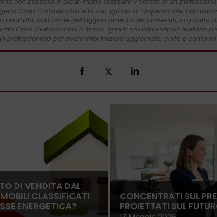
come non possono in alcun modo sostituire il parere di un professionista
getto Casa Civitavecchia e la soc. Igroup srl Unipersonale, non ris
o riportato, così come dell’aggiornamento dei contenuti, in quanto ar
tto Casa Civitavecchia e la soc. Igroup srl Unipersonale invitano per
n professionista per avere informazioni aggiornate, certe e conformi 
ETO DI VENDITA DAL
MMOBILI CLASSIFICATI
CONCENTRATI SUL PRE
ASSE ENERGETICA?
PROIETTATI SUL FUTUR
13 Maggio 2026