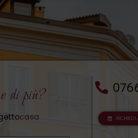
076
e di più?
getto
casa
RICHIED