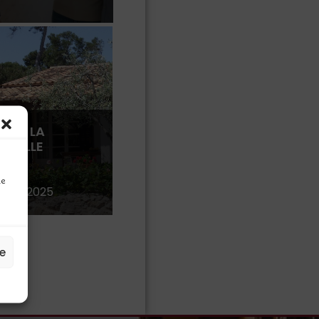
ATA LA
 SULLE
ONI
IARI
ne
mbre 2025
ze