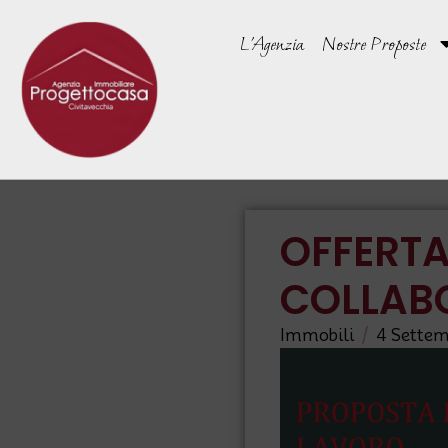
L’Agenzia
Nostre Proposte
OFFERTA
COLLAB
/
Immobili
4 Settem