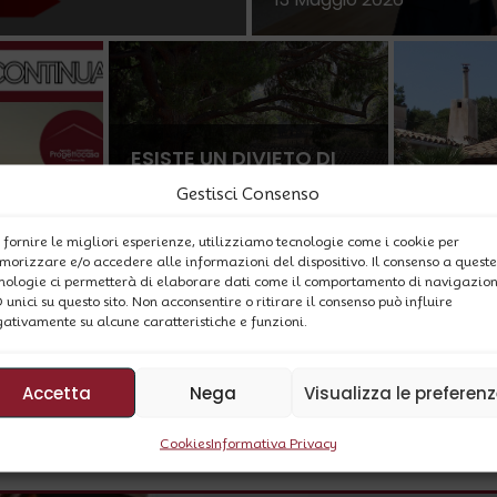
ESISTE UN DIVIETO DI
VENDITA DAL 2030 PER
Gestisci Consenso
GLI IMMOBILI
APPROV
CLASSIFICATI DI
RIFORMA
 fornire le migliori esperienze, utilizziamo tecnologie come i cookie per
“BASSA” CLASSE
DONAZI
orizzare e/o accedere alle informazioni del dispositivo. Il consenso a queste
ENERGETICA?
IMMOBIL
nologie ci permetterà di elaborare dati come il comportamento di navigazio
29 Dicembre 2025
29 Nove
D unici su questo sito. Non acconsentire o ritirare il consenso può influire
ativamente su alcune caratteristiche e funzioni.
ARCHIVIO BLOG
Accetta
Nega
Visualizza le preferen
Cookies
Informativa Privacy