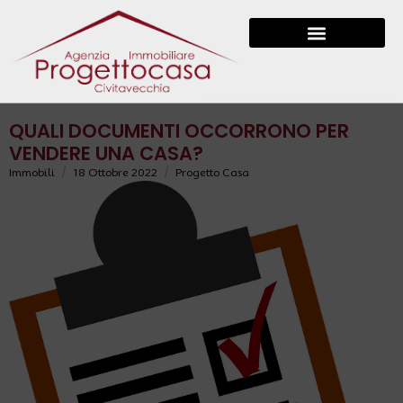
QUALI DOCUMENTI OCCORRONO PER
VENDERE UNA CASA?
/
/
Immobili
18 Ottobre 2022
Progetto Casa