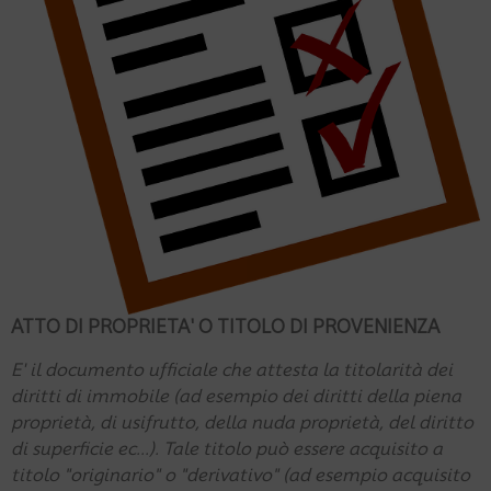
ATTO DI PROPRIETA' O TITOLO DI PROVENIENZA
E' il documento ufficiale che attesta la titolarità dei
diritti di immobile (ad esempio dei diritti della piena
proprietà, di usifrutto, della nuda proprietà, del diritto
di superficie ec...). Tale titolo può essere acquisito a
titolo "originario" o "derivativo" (ad esempio acquisito