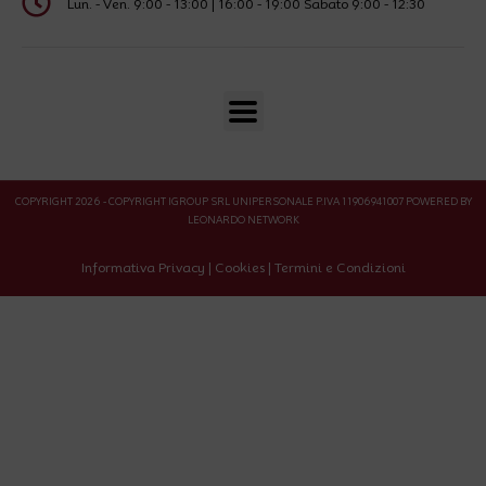
Lun. - Ven. 9:00 - 13:00 | 16:00 - 19:00 Sabato 9:00 - 12:30
COPYRIGHT 2026 - COPYRIGHT IGROUP SRL UNIPERSONALE P.IVA 11906941007 POWERED BY
LEONARDO NETWORK
Informativa Privacy
|
Cookies
|
Termini e Condizioni