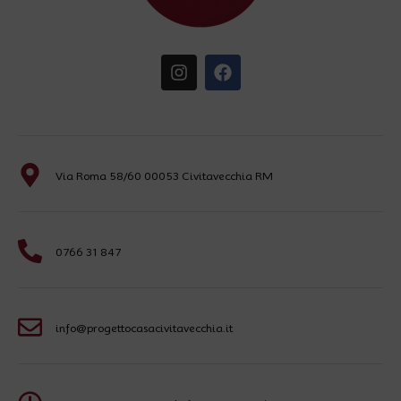
Via Roma 58/60 00053 Civitavecchia RM
0766 31 847
info@progettocasacivitavecchia.it