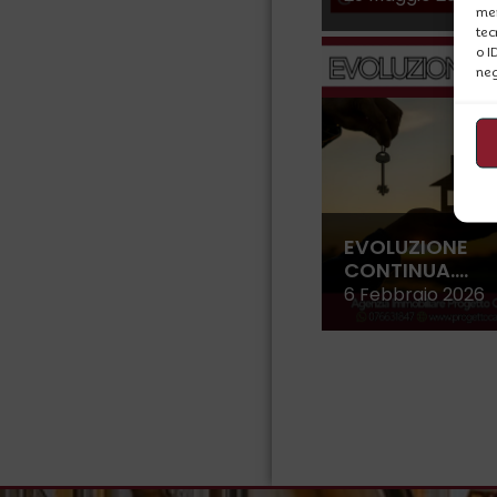
mem
tec
o I
neg
EVOLUZIONE
CONTINUA….
6 Febbraio 2026