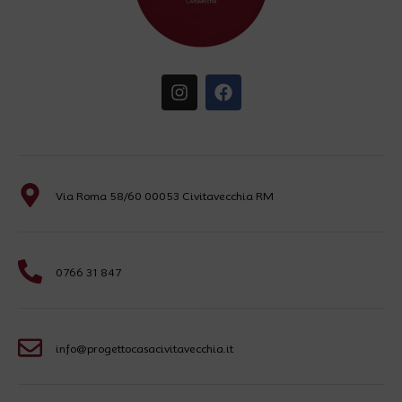
Via Roma 58/60 00053 Civitavecchia RM
0766 31 847
info@progettocasacivitavecchia.it