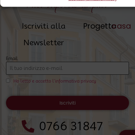
Vuoi saperne di più?
Progetto
casa
Iscriviti alla
Newsletter
Email
Ho letto e accetto l'informativa privacy
0766 31847