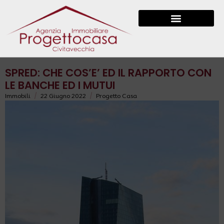
SPRED: CHE COS’E’ ED IL RAPPORTO CON
LE BANCHE ED I MUTUI
/
/
Immobili
22 Giugno 2022
Progetto Casa