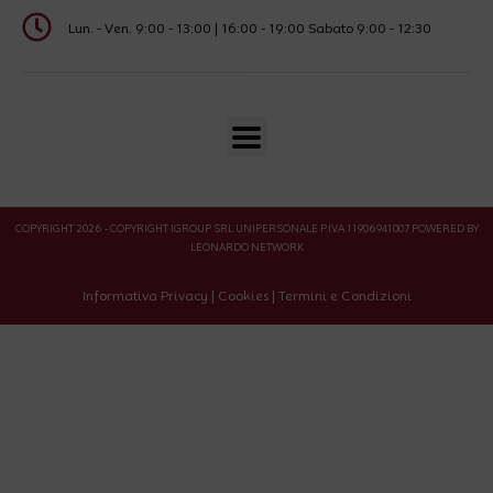
Lun. - Ven. 9:00 - 13:00 | 16:00 - 19:00 Sabato 9:00 - 12:30
COPYRIGHT 2026 - COPYRIGHT IGROUP SRL UNIPERSONALE P.IVA 11906941007 POWERED BY
LEONARDO NETWORK
Informativa Privacy
|
Cookies
|
Termini e Condizioni