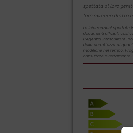
spettata ai loro genit
loro avranno diritto a
Le informazioni riportate
documenti ufficiali, così 
L’Agenzia Immobiliare Pro
della correttezza di quant
modifiche nel tempo. Proge
consultare direttamente u