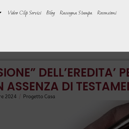
Video Clip Servizi
Blog
Rassegna Stampa
Recensioni
SIONE” DELL’EREDITA’ P
IN ASSENZA DI TESTAM
/
re 2024
Progetto Casa