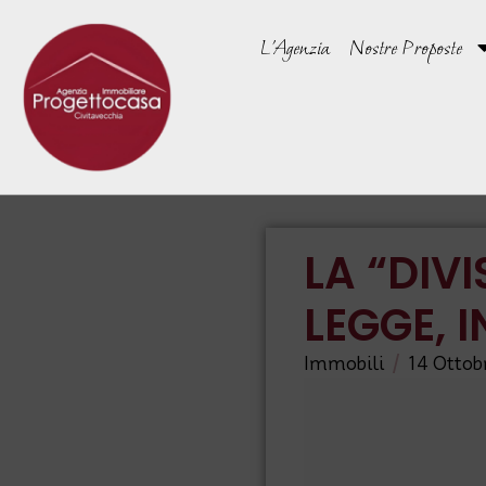
L’Agenzia
Nostre Proposte
LA “DIVI
LEGGE, 
/
Immobili
14 Ottob