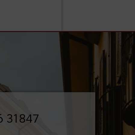
6 31847