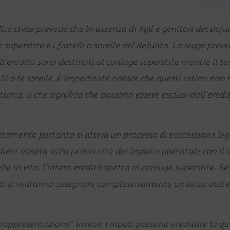
ce civile prevede che in assenza di figli e genitori del defu
e superstite e i fratelli o sorelle del defunto. La legge prev
ell’eredità sono destinati al coniuge superstite mentre il te
li o le sorelle. È importante notare che questi ultimi non 
tima, il che significa che possono essere esclusi dall’eredi
tamento pertanto si attiva un processo di successione leg
 beni basata sulla prossimità del legame parentale con il
d
elle in vita, l’intera eredità spetta al coniuge superstite. S
esti si vedranno assegnare complessivamente un terzo dell’e
 “rappresentazione” invece, i nipoti possono ereditare la q