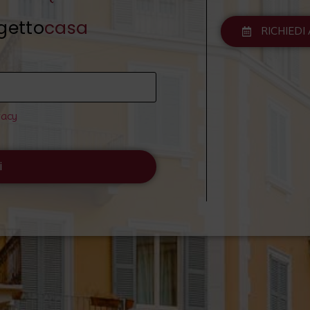
getto
casa
RICHIED
vacy