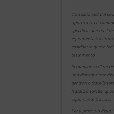
L’articolo 582 del codi
ripartita tra il coniug
specifica: due terzi d
equamente tra i fratel
cosiddetta quota legit
testamento.
In mancanza di un tes
una distribuzione dei
genitori o fratelli/sor
fratelli o sorelle, qu
equamente tra loro.
Per il principio della