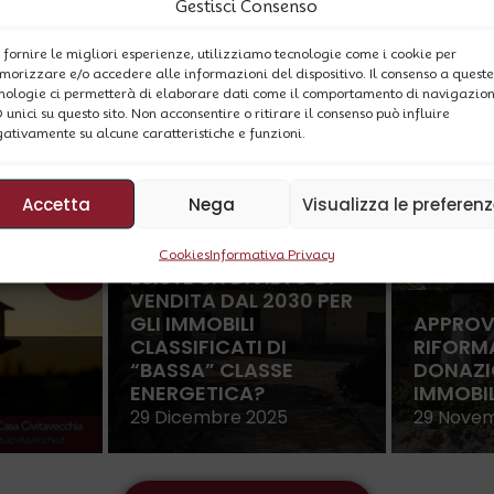
Gestisci Consenso
ETO DI VENDITA DAL
 fornire le migliori esperienze, utilizziamo tecnologie come i cookie per
MMOBILI CLASSIFICATI
CONCENTRATI SUL PRE
orizzare e/o accedere alle informazioni del dispositivo. Il consenso a queste
ASSE ENERGETICA?
PROIETTATI SUL FUTUR
nologie ci permetterà di elaborare dati come il comportamento di navigazio
D unici su questo sito. Non acconsentire o ritirare il consenso può influire
13 Maggio 2026
ativamente su alcune caratteristiche e funzioni.
Accetta
Nega
Visualizza le preferen
Cookies
Informativa Privacy
ESISTE UN DIVIETO DI
VENDITA DAL 2030 PER
GLI IMMOBILI
APPROV
CLASSIFICATI DI
RIFORMA
“BASSA” CLASSE
DONAZI
ENERGETICA?
IMMOBIL
29 Dicembre 2025
29 Nove