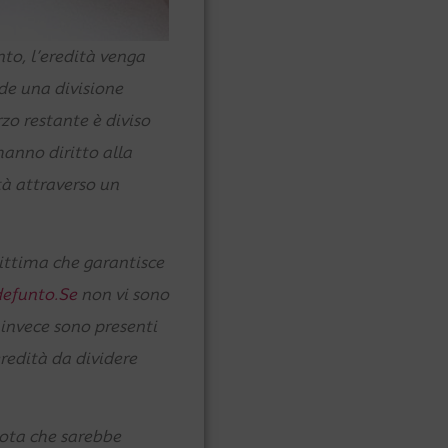
nto, l’eredità venga
ede una divisione
rzo restante è diviso
hanno diritto alla
tà attraverso un
ittima che garantisce
efunto.Se
non vi sono
e invece sono presenti
redità da dividere
uota che sarebbe