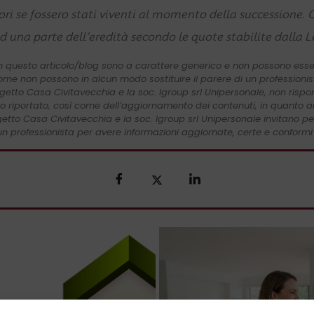
ori se fossero stati viventi al momento della successione. 
d una parte dell’eredità secondo le quote stabilite dalla L
 in questo articolo/blog sono a carattere generico e non possono ess
come non possono in alcun modo sostituire il parere di un professionista
getto Casa Civitavecchia e la soc. Igroup srl Unipersonale, non ris
o riportato, così come dell’aggiornamento dei contenuti, in quanto ar
tto Casa Civitavecchia e la soc. Igroup srl Unipersonale invitano per
n professionista per avere informazioni aggiornate, certe e conformi 