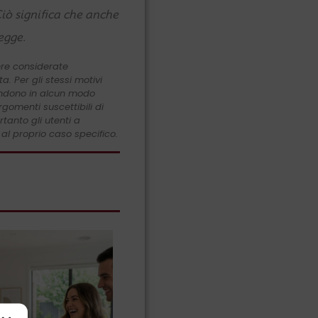
Ciò significa che anche
egge.
ere considerate
. Per gli stessi motivi
pondono in alcun modo
gomenti suscettibili di
tanto gli utenti a
al proprio caso specifico.