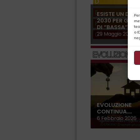
ESISTE UN DIVI
Per
2030 PER GLI I
mem
DI “BASSA” CL
tec
o I
29 Maggio 2026
neg
EVOLUZIONE
CONTINUA….
6 Febbraio 2026