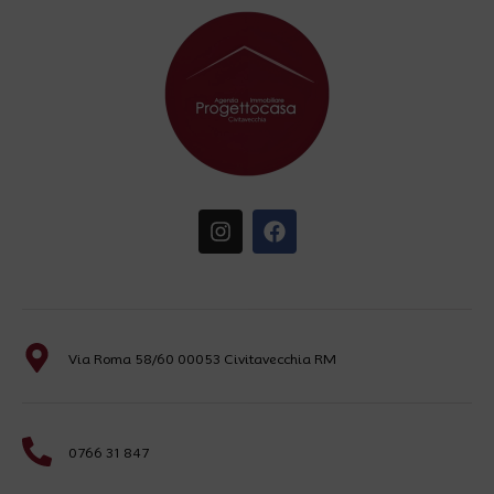
Via Roma 58/60 00053 Civitavecchia RM
0766 31 847