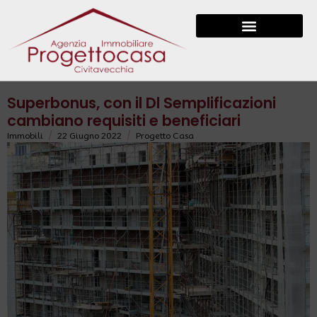
Superbonus, con il Dl Semplificazioni
cambiano requisiti e beneficiari
/
/
Immobili
22 Giugno 2022
Progetto Casa