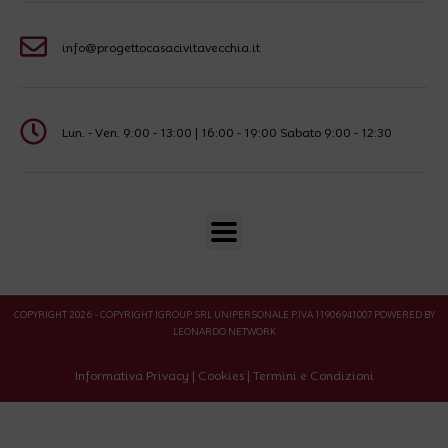
info@progettocasacivitavecchia.it
Lun. - Ven. 9:00 - 13:00 | 16:00 - 19:00 Sabato 9:00 - 12:30
COPYRIGHT 2026 - COPYRIGHT IGROUP SRL UNIPERSONALE P.IVA 11906941007 POWERED BY
LEONARDO NETWORK
Informativa Privacy
|
Cookies
|
Termini e Condizioni