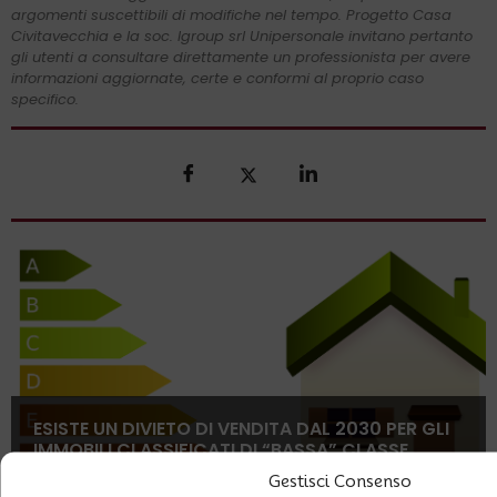
argomenti suscettibili di modifiche nel tempo. Progetto Casa
Civitavecchia e la soc. Igroup srl Unipersonale invitano pertanto
gli utenti a consultare direttamente un professionista per avere
informazioni aggiornate, certe e conformi al proprio caso
specifico.
ESISTE UN DIVIETO DI VENDITA DAL 2030 PER GLI
IMMOBILI CLASSIFICATI DI “BASSA” CLASSE
ENERGETICA?
Gestisci Consenso
29 Maggio 2026